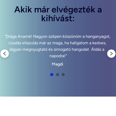
Akik már elvégezték a
kihívást:
"
Drága Anamé! Nagyon szépen köszönöm a hanganyagot, 
"
csodás ellazulás már az maga, ha hallgatom a kedves, 
lágyan megnyugtató és simogató hangodat  Áldás a  
napodra!
"
Magdi