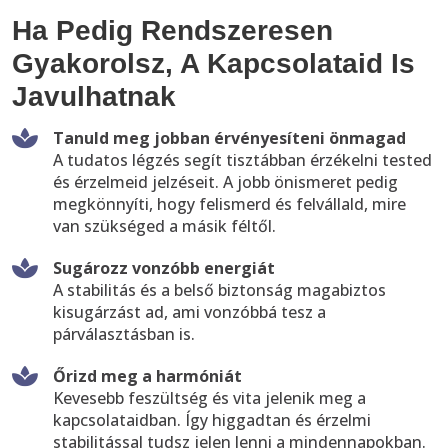
Ha Pedig Rendszeresen
Gyakorolsz, A Kapcsolataid Is
Javulhatnak
Tanuld meg jobban érvényesíteni önmagad
A tudatos légzés segít tisztábban érzékelni tested
és érzelmeid jelzéseit. A jobb önismeret pedig
megkönnyíti, hogy felismerd és felvállald, mire
van szükséged a másik féltől.
Sugározz vonzóbb energiát
A stabilitás és a belső biztonság magabiztos
kisugárzást ad, ami vonzóbbá tesz a
párválasztásban is.
Őrizd meg a harmóniát
Kevesebb feszültség és vita jelenik meg a
kapcsolataidban. Így higgadtan és érzelmi
stabilitással tudsz jelen lenni a mindennapokban.