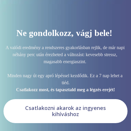
Ne gondolkozz, vágj bele!
A valódi eredmény a rendszeres gyakorlásban rejlik, de már napi 
néhány perc után érezheted a változást: kevesebb stressz, 
magasabb energiaszint. 

Minden nagy út egy apró lépéssel kezdődik. Ez a 7 nap lehet a 
Csatlakozz most, és tapasztald meg a légzés erejét!
Csatlakozni akarok az ingyenes
kihíváshoz