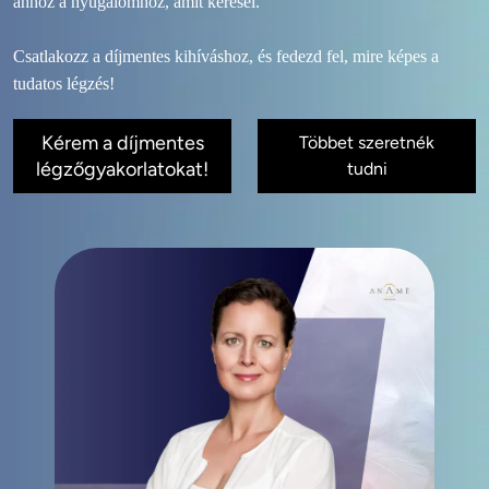
ahhoz a nyugalomhoz, amit keresel.

Csatlakozz a díjmentes kihíváshoz, és fedezd fel, mire képes a 
Kérem a díjmentes
Többet szeretnék
légzőgyakorlatokat!
tudni