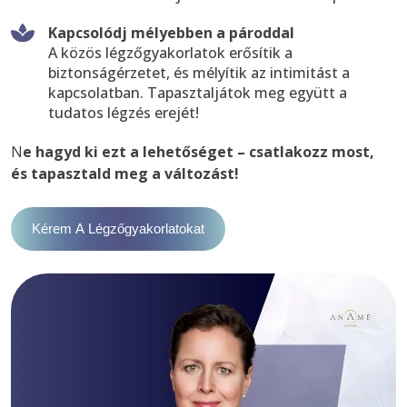
Kapcsolódj mélyebben a pároddal
A közös légzőgyakorlatok erősítik a
biztonságérzetet, és mélyítik az intimitást a
kapcsolatban. Tapasztaljátok meg együtt a
tudatos légzés erejét!
N
e hagyd ki ezt a lehetőséget – csatlakozz most, 
és tapasztald meg a változást!
Kérem A Légzőgyakorlatokat