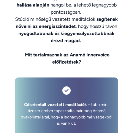
hallása alapján
hangol be, a lehető legnagyobb
pontosságban.
Stúdió minőségű vezetett meditációk
segítenek
növelni az energiaszintedet
, hogy hosszú távon
nyugodtabbnak és kiegyensúlyozottabbnak
érezd magad.
Mit tartalmaznak az Anamé Innervoice
előfizetések?
Célorientált vezetett meditációk
– több mint
tízezer ember tapasztalta már meg Anamé
gyakorlatai által, hogy a legnagyobb mélységekből
is van kiút.