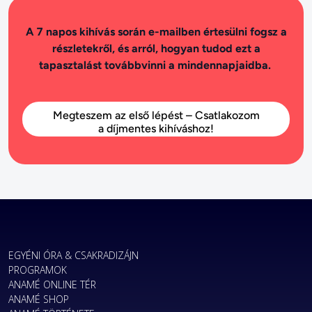
A 7 napos kihívás során e-mailben értesülni fogsz a
részletekről, és arról, hogyan tudod ezt a
tapasztalást továbbvinni a mindennapjaidba.
Megteszem az első lépést – Csatlakozom
a díjmentes kihíváshoz!
EGYÉNI ÓRA & CSAKRADIZÁJN
PROGRAMOK
ANAMÉ ONLINE TÉR
ANAMÉ SHOP