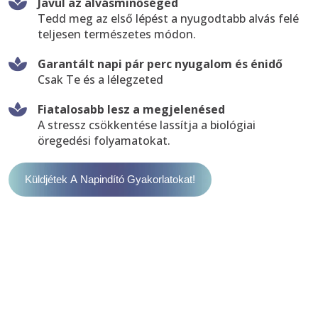
Javul az alvásminőséged
Tedd meg az első lépést a nyugodtabb alvás felé
teljesen természetes módon.
Garantált napi pár perc nyugalom és énidő
Csak Te és a lélegzeted
Fiatalosabb lesz a megjelenésed
A stressz csökkentése lassítja a biológiai
öregedési folyamatokat.
Küldjétek A Napindító Gyakorlatokat!