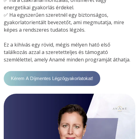
✅ Ha a csakraharmonizálás, önismeret vagy 
energetikai gyakorlás érdekel.

✅ Ha egyszerűen szeretnél egy biztonságos, 
gyakorlatorientált bevezetőt, ami megmutatja, mire 
képes a rendszeres tudatos légzés.
Ez a kihívás egy rövid, mégis mélyen ható első 
találkozás azzal a szeretetteljes és támogató 
Kérem A Díjmentes Légzőgyakorlatokat!