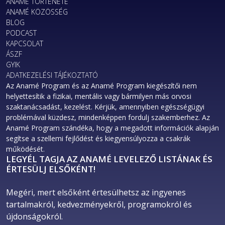
ANAMÉ TÖRTÉNETE
ANAMÉ KÖZÖSSÉG
BLOG
PODCAST
KAPCSOLAT
ÁSZF
GYIK
ADATKEZELÉSI TÁJÉKOZTATÓ
Az Anamé Program és az Anamé Program kiegészítői nem
helyettesítik a fizikai, mentális vagy bármilyen más orvosi
szaktanácsadást, kezelést. Kérjük, amennyiben egészségügyi
problémával küzdesz, mindenképpen fordulj szakemberhez. Az
Anamé Program szándéka, hogy a megadott információk alapján
segítse a szellemi fejlődést és kiegyensúlyozza a csakrák
működését.
LEGYÉL TAGJA AZ ANAMÉ LEVELEZŐ LISTÁNAK ÉS
ÉRTESÜLJ ELSŐKÉNT!
Megéri, mert elsőként értesülhetsz az ingyenes 
tartalmakról, kedvezményekről, programokról és 
újdonságokról. 