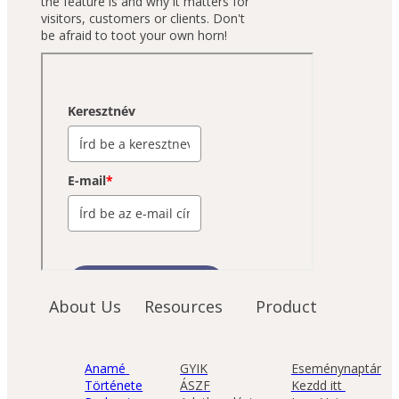
the feature is and why it matters for
visitors, customers or clients. Don't
be afraid to toot your own horn!
About Us
Resources
Product
Anamé 
GYIK
Eseménynaptár
Története
ÁSZF
Kezdd itt 