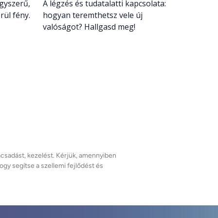
Egyszerű,
A légzés és tudatalatti kapcsolata:
ül fény.
hogyan teremthetsz vele új
valóságot? Hallgasd meg!
ácsadást, kezelést. Kérjük, amennyiben 
 segítse a szellemi fejlődést és 