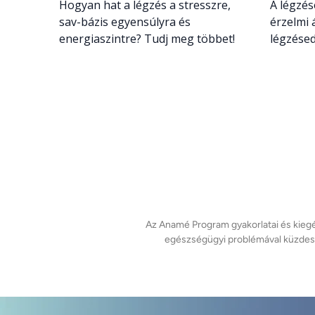
Hogyan hat a légzés a stresszre,
A légzés
sav-bázis egyensúlyra és
érzelmi 
energiaszintre? Tudj meg többet!
légzésed 
Az Anamé Program gyakorlatai és kiegés
egészségügyi problémával küzdesz