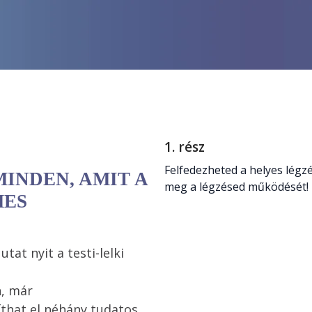
1. rész
Felfedezheted a helyes légzés
INDEN, AMIT A
meg a légzésed működését!
MES
at nyit a testi-lelki 
, már 
that el néhány tudatos 