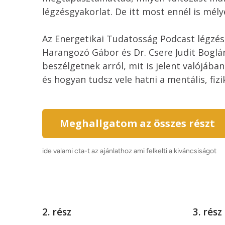
légzésgyakorlat. De itt most ennél is mél
Az Energetikai Tudatosság Podcast légzé
Harangozó Gábor és Dr. Csere Judit Boglá
beszélgetnek arról, mit is jelent valójába
és hogyan tudsz vele hatni a mentális, fizik
Meghallgatom az összes részt
ide valami cta-t az ajánlathoz ami felkelti a kiváncsiságot 
2. rész
3. rész