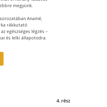
yebbre megyünk.

ssorozatában Anamé, 
rka rákkutató 
n az egészséges légzés – 
ai és lelki állapotodra.
4. rész