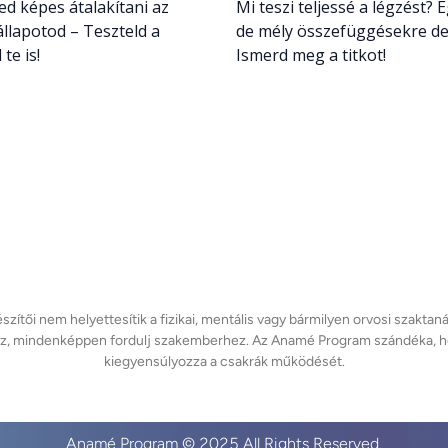
ed képes átalakítani az
Mi teszi teljessé a légzést? 
állapotod – Teszteld a
de mély összefüggésekre der
te is!
Ismerd meg a titkot!
zítői nem helyettesítik a fizikai, mentális vagy bármilyen orvosi szaktan
, mindenképpen fordulj szakemberhez. Az Anamé Program szándéka, hogy
Anamé Program © 2025 All Rights Reserved.