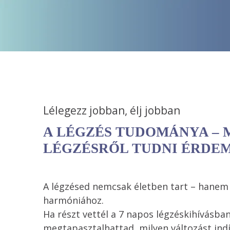
Lélegezz jobban, élj jobban 
A LÉGZÉS TUDOMÁNYA – M
LÉGZÉSRŐL TUDNI ÉRDE
A légzésed nemcsak életben tart – hanem ut
harmóniához.

Ha részt vettél a 7 napos légzéskihívásban
megtapasztalhattad, milyen változást indí