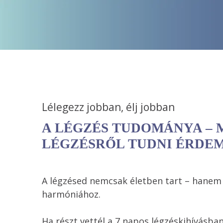
Lélegezz jobban, élj jobban 
A LÉGZÉS TUDOMÁNYA – M
LÉGZÉSRŐL TUDNI ÉRDE
A légzésed nemcsak életben tart – hanem ut
Ha részt vettél a 7 napos légzéskihívásban