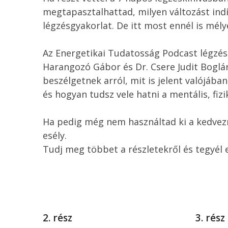
megtapasztalhattad, milyen változást indí
légzésgyakorlat. De itt most ennél is mél
Az Energetikai Tudatosság Podcast légzé
Harangozó Gábor és Dr. Csere Judit Boglá
beszélgetnek arról, mit is jelent valójába
és hogyan tudsz vele hatni a mentális, fizik
Ha pedig még nem használtad ki a kedvezm
esély.
Tudj meg többet a részletekről és tegyél e
2. rész
3. rész