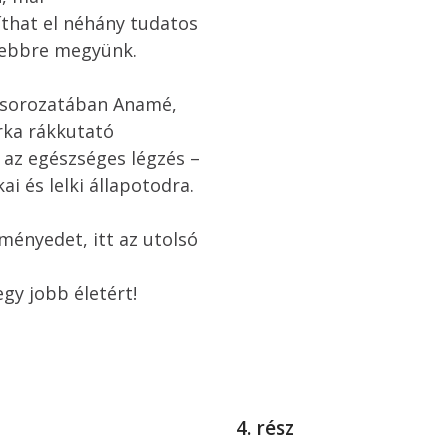
that el néhány tudatos 
yebbre megyünk.

ssorozatában Anamé, 
rka rákkutató 
n az egészséges légzés – 
ai és lelki állapotodra.
ényedet, itt az utolsó 
gy jobb életért! 
4. rész