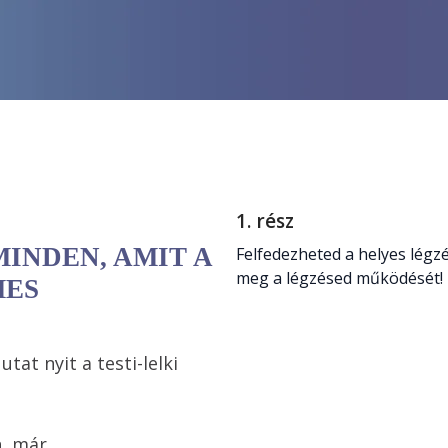
1. rész
INDEN, AMIT A
Felfedezheted a helyes légzés
meg a légzésed működését!
MES
at nyit a testi-lelki 
, már 