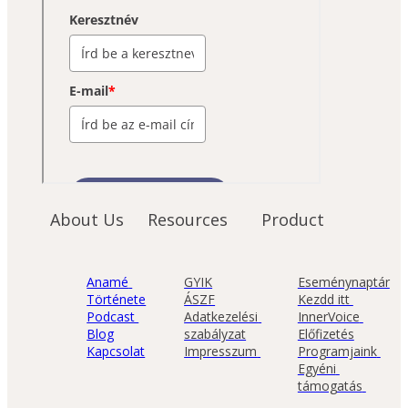
About Us
Resources
Product
Anamé 
GYIK
Eseménynaptár
Története
ÁSZF
Kezdd itt 
Podcast 
Adatkezelési 
InnerVoice 
Blog
szabályzat
Előfizetés
Kapcsolat
Impresszum 
Programjaink 
Egyéni 
támogatás 