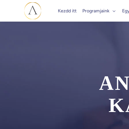
Kezdd itt
Programjaink
Eg
AN
K