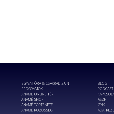
EGYÉNI ÓRA & CSAKRADIZÁJN
BLOG
PROGRAMOK
PODCAST
ANAMÉ ONLINE TÉR
KAPCSOL
ANAMÉ SHOP
ÁSZF
ANAMÉ TÖRTÉNETE
GYIK
ANAMÉ KÖZÖSSÉG
ADATKEZE