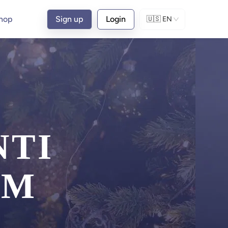
hop
Sign up
Login
🇺🇸
EN
NTI
UM