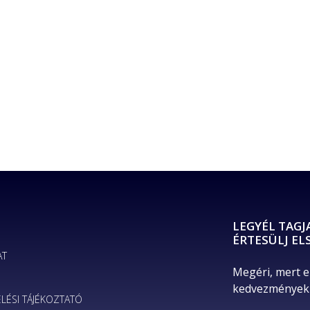
LEGYÉL TAGJ
ÉRTESÜLJ EL
AT
Megéri, mert e
kedvezményekr
LÉSI TÁJÉKOZTATÓ