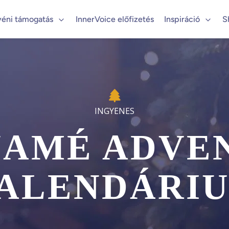
yéni támogatás
InnerVoice előfizetés
Inspiráció
S
AMÉ ADVE
ALENDÁRI