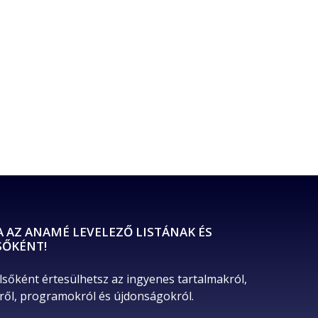
A AZ ANAMÉ LEVELEZŐ LISTÁNAK ÉS
SŐKÉNT!
lsőként értesülhetsz az ingyenes tartalmakról, 
ől, programokról és újdonságokról. 