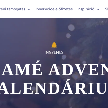
yéni támogatás
InnerVoice előfizetés
Inspiráció
S
AMÉ ADVE
ALENDÁRI