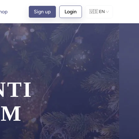
hop
Sign up
Login
🇺🇸
EN
NTI
UM