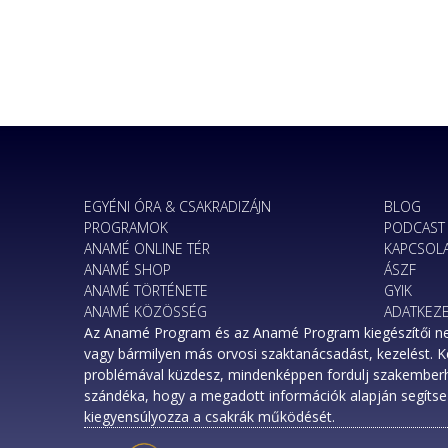
EGYÉNI ÓRA & CSAKRADIZÁJN
BLOG
PROGRAMOK
PODCAST
ANAMÉ ONLINE TÉR
KAPCSOL
ANAMÉ SHOP
ÁSZF
ANAMÉ TÖRTÉNETE
GYIK
ANAMÉ KÖZÖSSÉG
ADATKEZE
Az Anamé Program és az Anamé Program kiegészítői nem h
vagy bármilyen más orvosi szaktanácsadást, kezelést. 
problémával küzdesz, mindenképpen fordulj szakembe
szándéka, hogy a megadott információk alapján segítse 
kiegyensúlyozza a csakrák működését.