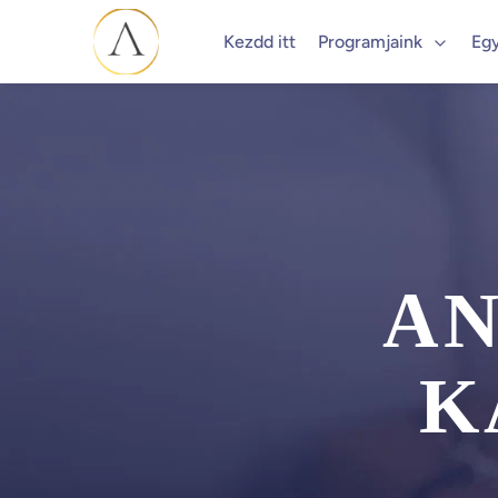
Kezdd itt
Programjaink
Eg
AN
K