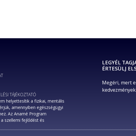
LEGYÉL TAGJ
ÉRTESÜLJ EL
AT
Megéri, mert e
kedvezményekr
LÉSI TÁJÉKOZTATÓ
elyettesítik a fizikai, mentális
Kérjük, amennyiben egészségügyi
rhez. Az Anamé Program
a szellemi fejlődést és