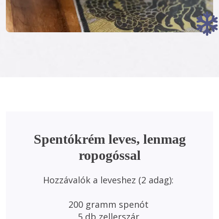
Spentókrém leves, lenmag
ropogóssal
Hozzávalók a leveshez (2 adag): 
200 gramm spenót 

5 db zellerszár 
