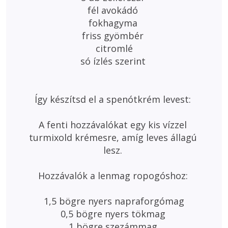
fél avokádó 

fokhagyma 

friss gyömbér 

citromlé

só ízlés szerint 

Így készítsd el a spenótkrém levest: 

A fenti hozzávalókat egy kis vízzel 
turmixold krémesre, amíg leves állagú 
lesz. 

Hozzávalók a lenmag ropogóshoz: 

1,5 bögre nyers napraforgómag

0,5 bögre nyers tökmag 

1 bögre szezámmag 
