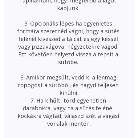
rápillantani, hogy  megfelelő állagot 
kapjunk. 

5. Opcionális lépés ha egyenletes 
formára szeretnéd vágni, hogy a sütés 
felénél kiveszed a tálcát és egy késsel 
vagy pizzavágóval négyzetekre vágod. 
Ezt követően helyezd vissza a tepsit a 
sütőbe. 

6. Amikor megsült, vedd ki a lenmag 
ropogóst a sütőből, és hagyd teljesen 
kihűlni.

7. Ha kihűlt, törd egyenetlen 
darabokra, vagy ha a sütés felénél 
kockákra vágtad, válaszd szét a vágási 
vonalak mentén.