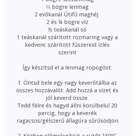
⅓ bögre lenmag 

2 evőkanál Útifű maghéj  

2 és ¼ bögre víz 

½ teáskanál só 

1 teáskanál szárított rozmaring vagy a 
kedvenc szárított fűszereid ízlés 
szerint 

Így készítsd el a lenmag ropogóst: 

1. Öntsd bele egy nagy keverőtálba az 
összes hozzávalót. Add hozzá a vizet és 
jól keverd össze. 

Tedd félre és hagyd állni körülbelül 20 
percig, hogy a keverék 
ragacsos/gélszerű állagúra sűrűsödjön.

2. Közben előmelegítjük a sütőt 150ºC-