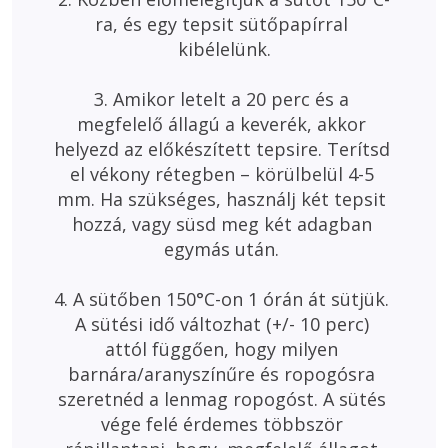
ra, és egy tepsit sütőpapírral 
kibélelünk.

3. Amikor letelt a 20 perc és a 
megfelelő állagú a keverék, akkor 
helyezd az előkészített tepsire. Terítsd 
el vékony rétegben – körülbelül 4-5 
mm. Ha szükséges, használj két tepsit 
hozzá, vagy süsd meg két adagban 
egymás után. 

4. A sütőben 150°C-on 1 órán át sütjük. 
A sütési idő változhat (+/- 10 perc) 
attól függően, hogy milyen 
barnára/aranyszínűre és ropogósra 
szeretnéd a lenmag ropogóst. A sütés 
vége felé érdemes többször 