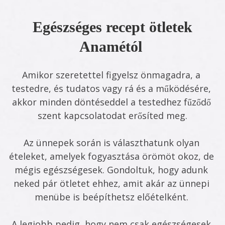
Egészséges recept ötletek
Anamétól
Amikor szeretettel figyelsz önmagadra, a 
testedre, és tudatos vagy rá és a működésére, 
akkor minden döntéseddel a testedhez fűződő 
szent kapcsolatodat erősíted meg.
Az ünnepek során is választhatunk olyan 
ételeket, amelyek fogyasztása örömöt okoz, de 
mégis egészségesek. Gondoltuk, hogy adunk 
neked pár ötletet ehhez, amit akár az ünnepi 
menübe is beépíthetsz előételként. 
A legjobb pedig, hogy nem csak egészségesek 