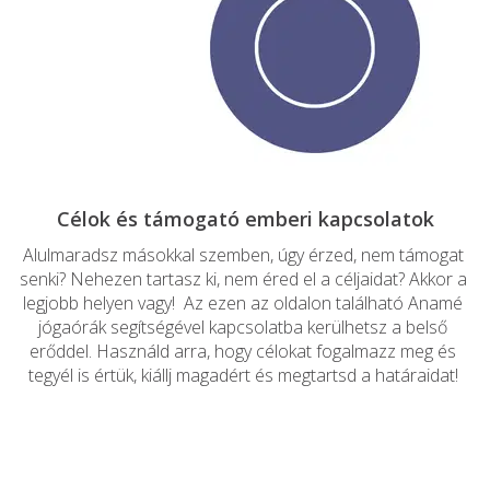
Alulmaradsz másokkal szemben, úgy érzed, nem támogat 
senki? Nehezen tartasz ki, nem éred el a céljaidat? Akkor a 
legjobb helyen vagy!  Az ezen az oldalon található Anamé 
jógaórák segítségével kapcsolatba kerülhetsz a belső 
erőddel. Használd arra, hogy célokat fogalmazz meg és 
tegyél is értük, kiállj magadért és megtartsd a határaidat! 