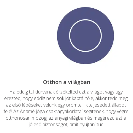
Ha eddig túl durvának érzékelted ezt a világot vagy úgy 
érezted, hogy eddig nem sok jót kaptál tőle, akkor tedd meg 
az első lépéseket velünk egy örömteli, kiteljesedett állapot 
felé! Az Anamé jóga csakragyakorlatai segítenek, hogy végre 
otthonosan mozogj az anyagi világban és megérezd azt a 
jóleső biztonságot, amit nyújtani tud.