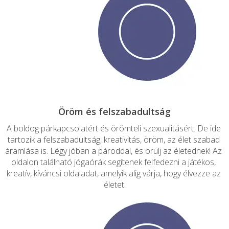
A boldog párkapcsolatért és örömteli szexualitásért. De ide 
tartozik a felszabadultság, kreativitás, öröm, az élet szabad 
áramlása is. Légy jóban a pároddal, és örülj az életednek! Az 
oldalon található jógaórák segítenek felfedezni a játékos, 
kreatív, kíváncsi oldaladat, amelyik alig várja, hogy élvezze az 
életet.