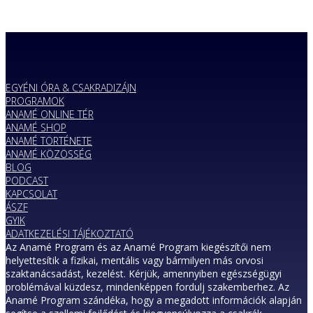
EGYÉNI ÓRA & CSAKRADIZÁJN
PROGRAMOK
ANAMÉ ONLINE TÉR
ANAMÉ SHOP
ANAMÉ TÖRTÉNETE
ANAMÉ KÖZÖSSÉG
BLOG
PODCAST
KAPCSOLAT
ÁSZF
GYIK
ADATKEZELÉSI TÁJÉKOZTATÓ
Az Anamé Program és az Anamé Program kiegészítői nem
helyettesítik a fizikai, mentális vagy bármilyen más orvosi
szaktanácsadást, kezelést. Kérjük, amennyiben egészségügyi
problémával küzdesz, mindenképpen fordulj szakemberhez. Az
Anamé Program szándéka, hogy a megadott információk alapján