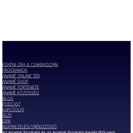
EGYÉNI ÓRA & CSAKRADIZÁJN
PROGRAMOK
ANAMÉ ONLINE TÉR
ANAMÉ SHOP
ANAMÉ TÖRTÉNETE
ANAMÉ KÖZÖSSÉG
BLOG
PODCAST
KAPCSOLAT
ÁSZF
GYIK
ADATKEZELÉSI TÁJÉKOZTATÓ
Az Anamé Program és az Anamé Program kiegészítői nem