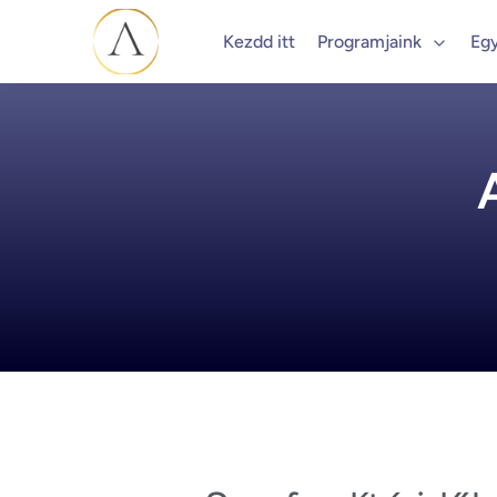
Kezdd itt
Programjaink
Eg