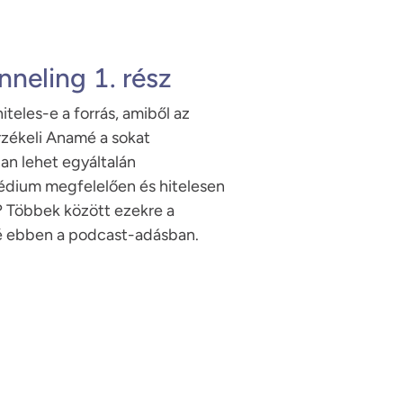
neling 1. rész
teles-e a forrás, amiből az 
zékeli Anamé a sokat 
n lehet egyáltalán 
édium megfelelően és hitelesen 
l? Többek között ezekre a 
é ebben a podcast-adásban.