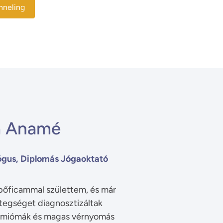
nneling
ia Anamé
ógus, Diplomás Jógaoktató
ípőficammal születtem, és már 
egséget diagnosztizáltak 
, miómák és magas vérnyomás 