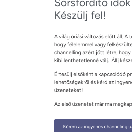
Sorsfordító idők
Készülj fel!
A világ óriási változás előtt áll. 
hogy félelemmel vagy felkészült
channelling azért jött létre, hogy 
kibillenthetetlenné válj.  Állj kész
Értesülj elsőként a kapcsolódó p
lehetőségekről és kérd az ingye
üzeneteket!
Kérem az ingyenes channeling ü