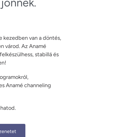
 jönnek.
A te kezedben van a döntés, 
en várod. Az Anamé 
felkészülhess, stabillá és 
en!
rogramokról, 
nes Anamé channeling 
zenetet