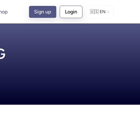
hop
Sign up
Login
🇺🇸
EN
G