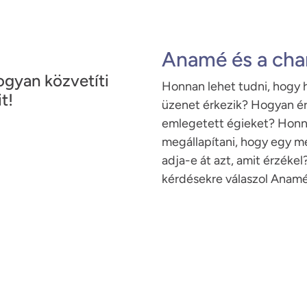
Anamé és a chan
ogyan közvetíti
Honnan lehet tudni, hogy hi
t!
üzenet érkezik? Hogyan ér
emlegetett égieket? Honna
megállapítani, hogy egy m
adja-e át azt, amit érzéke
kérdésekre válaszol Anam