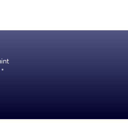
int 
 "