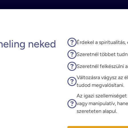
eling neked
Érdekel a spiritualitás,
Szeretnél többet tudni 
Szeretnél felkészülni a
Változásra vágysz az 
tudod megvalósítani.
Az igazi szellemiséget
vagy manipulatív, hane
szereteten alapul.