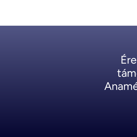
Ére
tám
Anamé 