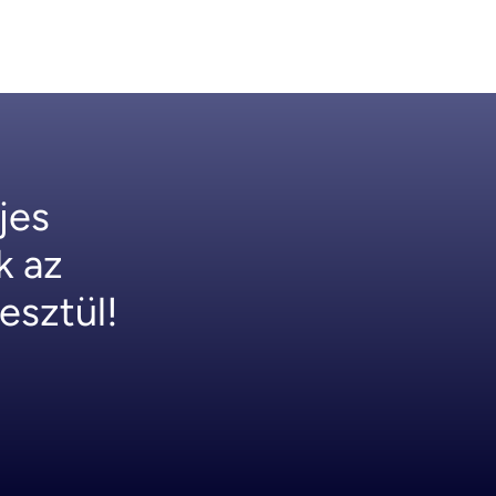
jes 
 az 
esztül!