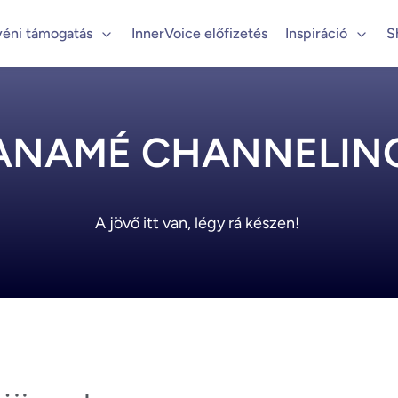
yéni támogatás
InnerVoice előfizetés
Inspiráció
S
ANAMÉ CHANNELIN
A jövő itt van, légy rá készen! 