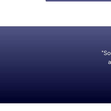
"So
a