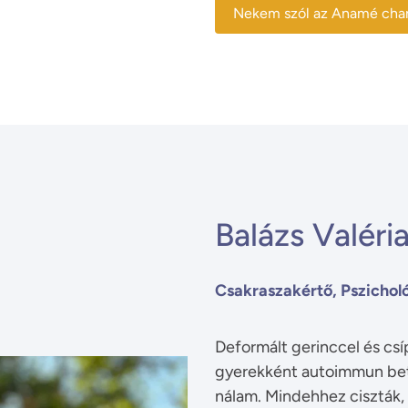
Nekem szól az Anamé cha
Balázs Valér
Csakraszakértő, Pszichol
Deformált gerinccel és cs
gyerekként autoimmun bet
nálam. Mindehhez ciszták