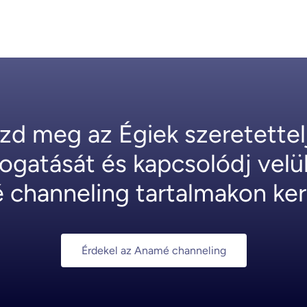
zd meg az Égiek szeretettel
ogatását és kapcsolódj velük
channeling tartalmakon ker
Érdekel az Anamé channeling