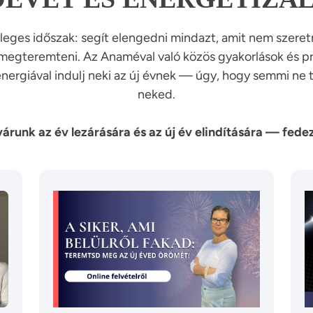
leges időszak: segít elengedni mindazt, amit nem szeretné
 megteremteni. Az Anaméval való közös gyakorlások és
rgiával indulj neki az új évnek — úgy, hogy semmi ne ta
neked.
runk az év lezárására és az új év elindítására — fedez