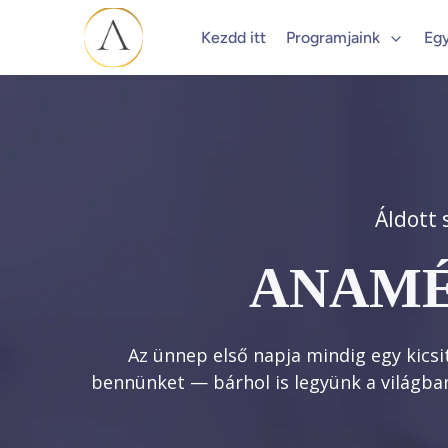
Kezdd itt
Programjaink
Eg
Áldott
ANAMÉ
Az ünnep első napja mindig egy kicsi
bennünket — bárhol is legyünk a világba