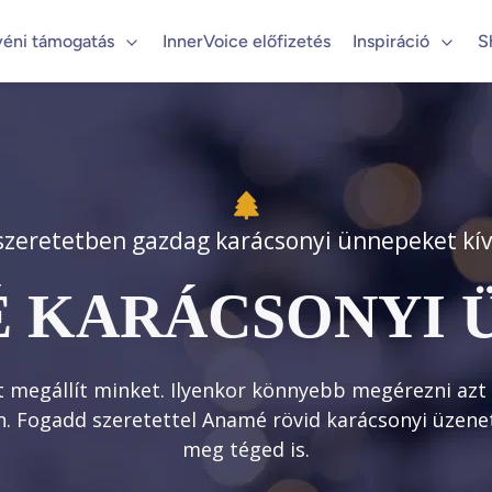
yéni támogatás
InnerVoice előfizetés
Inspiráció
S
 szeretetben gazdag karácsonyi ünnepeket kí
 KARÁCSONYI 
t megállít minket. Ilyenkor könnyebb megérezni azt
n. Fogadd szeretettel Anamé rövid karácsonyi üzenet
meg téged is.