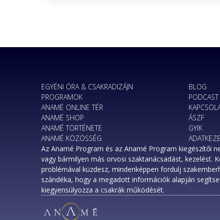
EGYÉNI ÓRA & CSAKRADIZÁJN
BLOG
PROGRAMOK
PODCAST
ANAMÉ ONLINE TÉR
KAPCSOL
ANAMÉ SHOP
ÁSZF
ANAMÉ TÖRTÉNETE
GYIK
ANAMÉ KÖZÖSSÉG
ADATKEZE
Az Anamé Program és az Anamé Program kiegészítői nem h
vagy bármilyen más orvosi szaktanácsadást, kezelést. 
problémával küzdesz, mindenképpen fordulj szakembe
szándéka, hogy a megadott információk alapján segítse 
kiegyensúlyozza a csakrák működését.