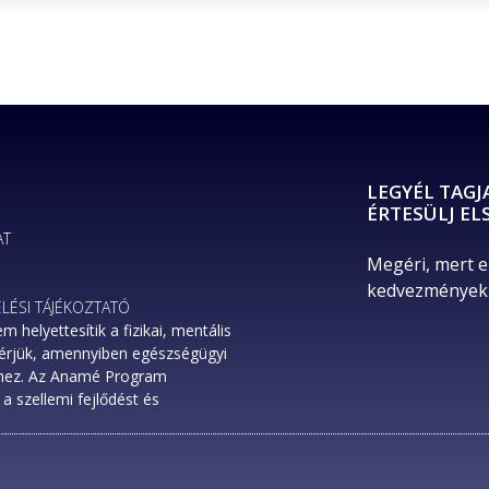
LEGYÉL TAGJ
ÉRTESÜLJ EL
AT
Megéri, mert e
kedvezményekr
LÉSI TÁJÉKOZTATÓ
elyettesítik a fizikai, mentális
Kérjük, amennyiben egészségügyi
rhez. Az Anamé Program
a szellemi fejlődést és