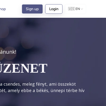
hop
Sign up
Login
🇺🇸
EN
vánunk!
ÜZENET
 a csendes, meleg fényt, ami összeköt
ét, amely ebbe a békés, ünnepi térbe hív