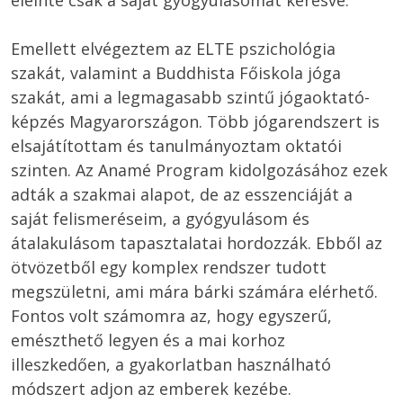
eleinte csak a saját gyógyulásomat keresve.

Emellett elvégeztem az ELTE pszichológia 
szakát, valamint a Buddhista Főiskola jóga 
szakát, ami a legmagasabb szintű jógaoktató-
képzés Magyarországon. Több jógarendszert is 
elsajátítottam és tanulmányoztam oktatói 
szinten. Az Anamé Program kidolgozásához ezek 
adták a szakmai alapot, de az esszenciáját a 
saját felismeréseim, a gyógyulásom és 
átalakulásom tapasztalatai hordozzák. Ebből az 
ötvözetből egy komplex rendszer tudott 
megszületni, ami mára bárki számára elérhető. 
Fontos volt számomra az, hogy egyszerű, 
emészthető legyen és a mai korhoz 
illeszkedően, a gyakorlatban használható 
módszert adjon az emberek kezébe. 