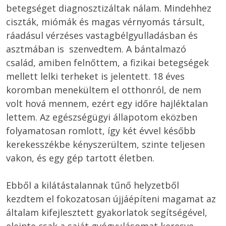
betegséget diagnosztizáltak nálam. Mindehhez 
ciszták, miómák és magas vérnyomás társult, 
ráadásul vérzéses vastagbélgyulladásban és 
asztmában is  szenvedtem. A bántalmazó 
család, amiben felnőttem, a fizikai betegségek 
mellett lelki terheket is jelentett. 18 éves 
koromban menekültem el otthonról, de nem 
volt hová mennem, ezért egy időre hajléktalan 
lettem. Az egészségügyi állapotom eközben 
folyamatosan romlott, így két évvel később 
kerekesszékbe kényszerültem, szinte teljesen 
vakon, és egy gép tartott életben.

Ebből a kilátástalannak tűnő helyzetből 
kezdtem el fokozatosan újjáépíteni magamat az 
általam kifejlesztett gyakorlatok segítségével, 