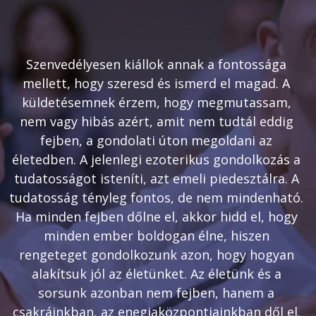
Szenvedélyesen kiállok annak a fontossága 
mellett, hogy szeresd és ismerd el magad. A 
küldetésemnek érzem, hogy megmutassam, 
nem vagy hibás azért, amit nem tudtál eddig 
fejben, a gondolati úton megoldani az 
életedben. A jelenlegi ezoterikus gondolkozás a 
tudatosságot isteníti, azt emeli piedesztálra. A 
tudatosság tényleg fontos, de nem mindenható. 
Ha minden fejben dőlne el, akkor hidd el, hogy 
minden ember boldogan élne, hiszen 
rengeteget gondolkozunk azon, hogy hogyan 
alakítsuk jól az életünket. Az életünk és a 
sorsunk azonban nem fejben, hanem a 
csakráinkban, az enegiaközpontjainkban dől el. 