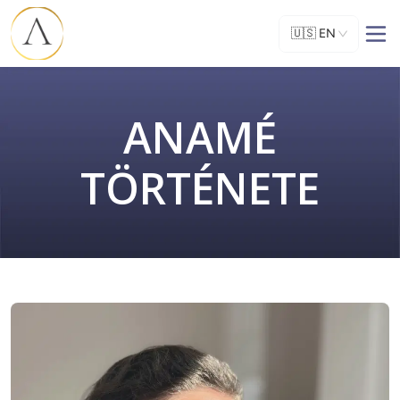
🇺🇸
EN
ANAMÉ
TÖRTÉNETE