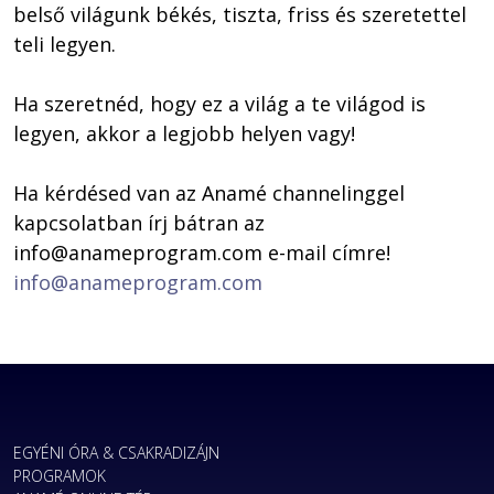
belső világunk békés, tiszta, friss és szeretettel 
teli legyen.

Ha szeretnéd, hogy ez a világ a te világod is 
legyen, akkor a legjobb helyen vagy!

Ha kérdésed van az Anamé channelinggel 
kapcsolatban írj bátran az 
info@anameprogram.com
 e-mail címre! 
info@anameprogram.com
EGYÉNI ÓRA & CSAKRADIZÁJN
PROGRAMOK