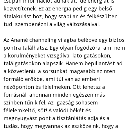
csupán információt adnak át,  de energiát is 
közvetítenek. Ez az energia pedig egy belső 
átalakulást hoz, hogy stabilan és felkészülten 
tudj szembenézni a világ változásaival. 

Az Anamé channeling világba belépve egy biztos 
pontra találhatsz. Egy olyan fogódzóra, ami nem 
a körülményeket vizsgálva, latolgatásokon, 
találgatásokon alapszik. Hanem bepillantást ad 
a közvetlenül a sorsunkat magasabb szinten 
formáló erőkbe, ami túl van az emberi 
nézőponton és félelmeken. Ott lehetsz a 
forrásnál, ahonnan minden egészen más 
színben tűnik fel. Az igazság sohasem 
félelemkeltő, sőt! A valódi békét és 
megnyugvást pont a tisztánlátás adja és a 
tudás, hogy megvannak az eszközeink, hogy a 