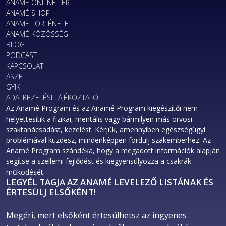
ANAMÉ ONLINE TÉR
ANAMÉ SHOP
ANAMÉ TÖRTÉNETE
ANAMÉ KÖZÖSSÉG
BLOG
PODCAST
KAPCSOLAT
ÁSZF
GYIK
ADATKEZELÉSI TÁJÉKOZTATÓ
Az Anamé Program és az Anamé Program kiegészítői nem
helyettesítik a fizikai, mentális vagy bármilyen más orvosi
szaktanácsadást, kezelést. Kérjük, amennyiben egészségügyi
problémával küzdesz, mindenképpen fordulj szakemberhez. Az
Anamé Program szándéka, hogy a megadott információk alapján
segítse a szellemi fejlődést és kiegyensúlyozza a csakrák
működését.
LEGYÉL TAGJA AZ ANAMÉ LEVELEZŐ LISTÁNAK ÉS
ÉRTESÜLJ ELSŐKÉNT!
Megéri, mert elsőként értesülhetsz az ingyenes 