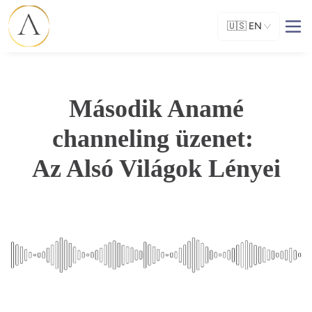
🇺🇸
EN
Második Anamé
channeling üzenet:
Az Alsó Világok Lényei