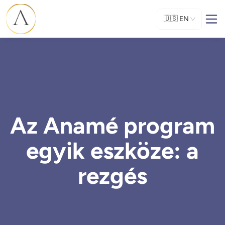
🇺🇸
EN
Az Anamé program
egyik eszköze: a
rezgés