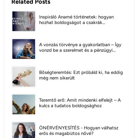
Related Posts
Inspiráló Anamé történetek: hogyan
hozhat boldogságot a csakrák
kiegyensúlyozása
A vonzás törvénye a gyakorlatban – Így
vonzd be a szerelmet és a pénzügyi
bőséget
Bőségteremtés: Ezt próbáld ki, ha eddig
még nem sikerült
Teremtő erő: Amit mindenki elfelejt – A
kulcs a tudatos boldogsághoz
ÖNÉRVÉNYESÍTÉS - Hogyan válhatsz
erős és magabiztos nővé?