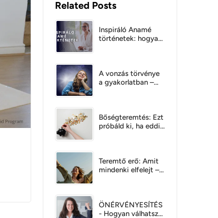
Related Posts
Inspiráló Anamé
történetek: hogyan
hozhat
boldogságot a
csakrák
kiegyensúlyozása
A vonzás törvénye
a gyakorlatban –
Így vonzd be a
szerelmet és a
pénzügyi bőséget
Bőségteremtés: Ezt
próbáld ki, ha eddig
még nem sikerült
Teremtő erő: Amit
mindenki elfelejt –
A kulcs a tudatos
boldogsághoz
ÖNÉRVÉNYESÍTÉS
- Hogyan válhatsz