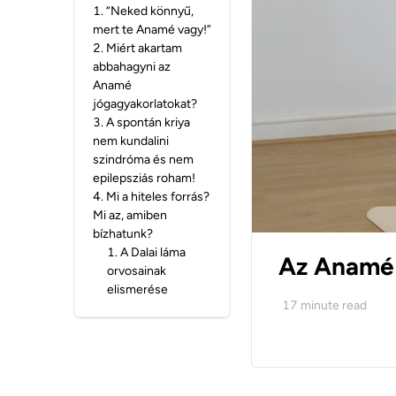
1
.
“Neked könnyű,
mert te Anamé vagy!”
2
.
Miért akartam
abbahagyni az
Anamé
jógagyakorlatokat?
3
.
A spontán kriya
nem kundalini
szindróma és nem
epilepsziás roham!
4
.
Mi a hiteles forrás?
Mi az, amiben
bízhatunk?
1
.
A Dalai láma
Az Anamé 
orvosainak
elismerése
17
minute read