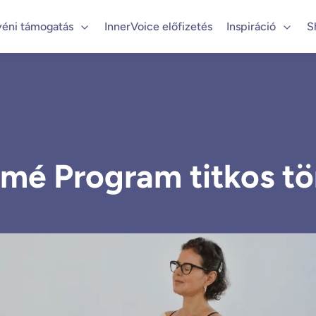
yéni támogatás
InnerVoice előfizetés
Inspiráció
S
mé Program titkos tö