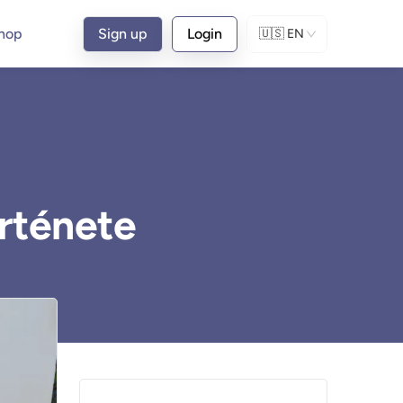
hop
Sign up
Login
🇺🇸
EN
rténete