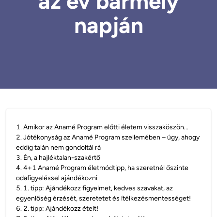
az év bármely
napján
1
.
Amikor az Anamé Program előtti életem visszaköszön…
2
.
Jótékonyság az Anamé Program szellemében – úgy, ahogy
eddig talán nem gondoltál rá
3
.
Én, a hajléktalan-szakértő
4
.
4+1 Anamé Program életmódtipp, ha szeretnél őszinte
odafigyeléssel ajándékozni
5
.
1. tipp: Ajándékozz figyelmet, kedves szavakat, az
egyenlőség érzését, szeretetet és ítélkezésmentességet!
6
.
2. tipp: Ajándékozz ételt!