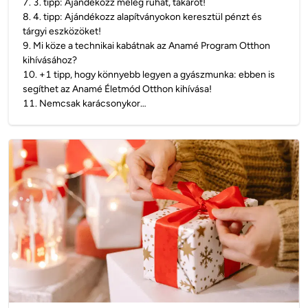
7
.
3. tipp: Ajándékozz meleg ruhát, takarót!
8
.
4. tipp: Ajándékozz alapítványokon keresztül pénzt és
tárgyi eszközöket!
9
.
Mi köze a technikai kabátnak az Anamé Program Otthon
kihívásához?
10
.
+1 tipp, hogy könnyebb legyen a gyászmunka: ebben is
segíthet az Anamé Életmód Otthon kihívása!
11
.
Nemcsak karácsonykor…