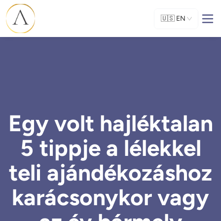
🇺🇸
EN
Egy volt hajléktalan
5 tippje a lélekkel
teli ajándékozáshoz
karácsonykor vagy