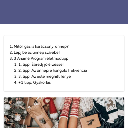
1
.
Mitől igazi a karácsonyi ünnep?
2
.
Lépj be az ünnep szívébe!
3
.
3 Anamé Program életmódtipp
1
.
1. tipp: Ébredj jó érzéssel!
2
.
2. tipp: Az ünnepre hangoló frekvencia
3
.
3. tipp: Az este meghitt fénye
4
.
+1 tipp: Gyakorlás