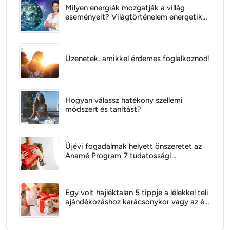
Milyen energiák mozgatják a villág
eseményeit? Világtörténelem energetikai
szempontból
Üzenetek, amikkel érdemes foglalkoznod!
Hogyan válassz hatékony szellemi
módszert és tanítást?
Újévi fogadalmak helyett önszeretet az
Anamé Program 7 tudatossági
gyakorlatával
Egy volt hajléktalan 5 tippje a lélekkel teli
ajándékozáshoz karácsonykor vagy az év
bármely napján