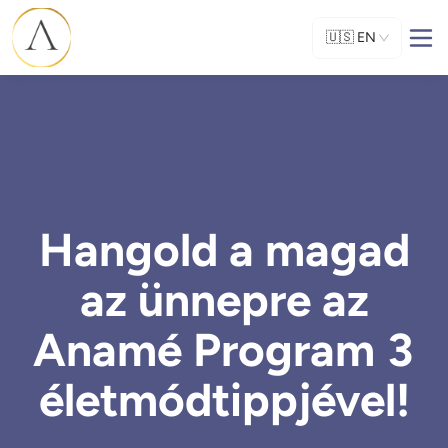
🇺🇸
EN
Hangold a magad
az ünnepre az
Anamé Program 3
életmódtippjével!