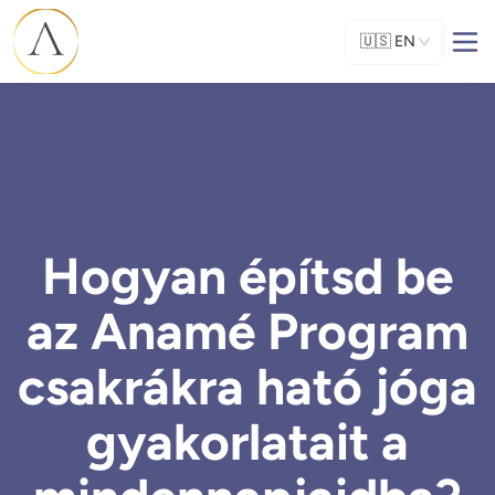
🇺🇸
EN
Hogyan építsd be
az Anamé Program
csakrákra ható jóga
gyakorlatait a