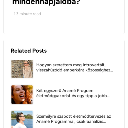
mindennapjaidba?
13
minute read
Related Posts
Hogyan szerettem meg introvertált,
visszahúzódó emberként közösséghez
tartozni?
Két egyszerű Anamé Program
életmódgyakorlat és egy tipp a jobb
közérzetért
Személyre szabott életmódtervezés az
Anamé Programmal, csakraanalízis
alapján