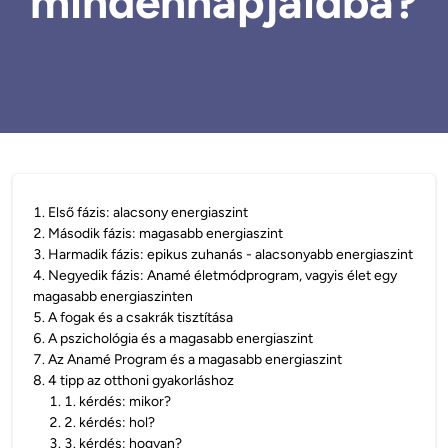
mindennapjaidba?
1
.
Első fázis: alacsony energiaszint
2
.
Második fázis: magasabb energiaszint
3
.
Harmadik fázis: epikus zuhanás - alacsonyabb energiaszint
4
.
Negyedik fázis: Anamé életmódprogram, vagyis élet egy
magasabb energiaszinten
5
.
A fogak és a csakrák tisztítása
6
.
A pszichológia és a magasabb energiaszint
7
.
Az Anamé Program és a magasabb energiaszint
8
.
4 tipp az otthoni gyakorláshoz
1
.
1. kérdés: mikor?
2
.
2. kérdés: hol?
3
.
3. kérdés: hogyan?