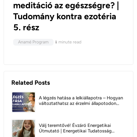
meditáció az egészségre? |
Tudomány kontra ezotéria
5. rész
Anamé Program
1
minute read
Related Posts
A légzés hatása a lelkiállapotra – Hogyan
változtathatsz az érzelmi állapotodon
tudatos légzéssel?
Válj teremtővé! Évzáró Energetikai
Útmutató | Energetikai Tudatosság
Podcast Anaméval és Gáborral