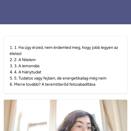
1
.
1. Ha úgy érzed, nem érdemled meg, hogy jobb legyen az
életed
2
.
2. A félelem
3
.
3. A lemondás
4
.
4. A hiánytudat
5
.
5. Tudatos vagy fejben, de energetikailag még nem
6
.
Merre tovább? A teremtőerőd felszabadítása