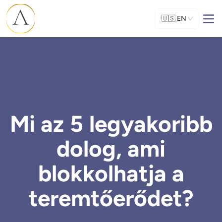
🇺🇸
EN
Mi az 5 legyakoribb
dolog, ami
blokkolhatja a
teremtőerődet?