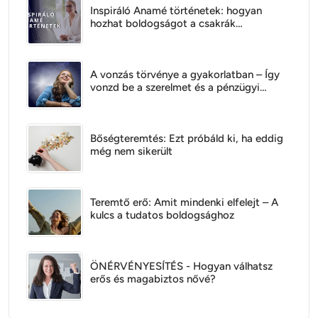
Inspiráló Anamé történetek: hogyan
hozhat boldogságot a csakrák
kiegyensúlyozása
A vonzás törvénye a gyakorlatban – Így
vonzd be a szerelmet és a pénzügyi
bőséget
Bőségteremtés: Ezt próbáld ki, ha eddig
még nem sikerült
Teremtő erő: Amit mindenki elfelejt – A
kulcs a tudatos boldogsághoz
ÖNÉRVÉNYESÍTÉS - Hogyan válhatsz
erős és magabiztos nővé?