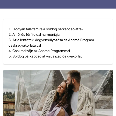
1
.
Hogyan találtam rá a boldog párkapcsolatra?
2
.
A női és férfi oldal harmóniája
3
.
Az ellentétek kiegyensúlyozása az Anamé Program
csakragyakorlataival
4
.
Csakradizájn az Anamé Programmal
5
.
Boldog párkapcsolat vizualizációs gyakorlat