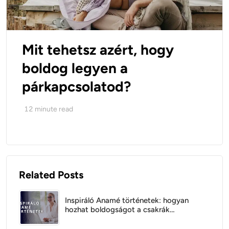
Mit tehetsz azért, hogy
boldog legyen a
párkapcsolatod?
12
minute read
Related Posts
Inspiráló Anamé történetek: hogyan
hozhat boldogságot a csakrák
kiegyensúlyozása