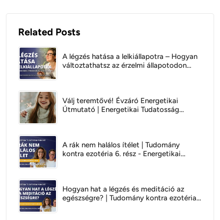
Related Posts
A légzés hatása a lelkiállapotra – Hogyan
változtathatsz az érzelmi állapotodon
tudatos légzéssel?
Válj teremtővé! Évzáró Energetikai
Útmutató | Energetikai Tudatosság
Podcast Anaméval és Gáborral
A rák nem halálos ítélet | Tudomány
kontra ezotéria 6. rész - Energetikai
tudatosság Podcast
Hogyan hat a légzés és meditáció az
egészségre? | Tudomány kontra ezotéria
5. rész