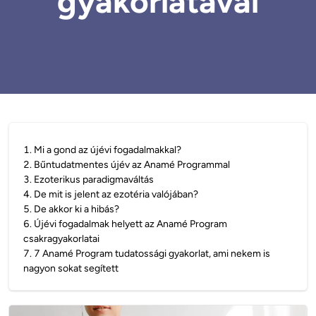
gyakorlatával
1
.
Mi a gond az újévi fogadalmakkal?
2
.
Bűntudatmentes újév az Anamé Programmal
3
.
Ezoterikus paradigmaváltás
4
.
De mit is jelent az ezotéria valójában?
5
.
De akkor ki a hibás?
6
.
Újévi fogadalmak helyett az Anamé Program
csakragyakorlatai
7
.
7 Anamé Program tudatossági gyakorlat, ami nekem is
nagyon sokat segített