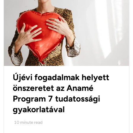
Újévi fogadalmak helyett
önszeretet az Anamé
Program 7 tudatossági
gyakorlatával
10
minute read