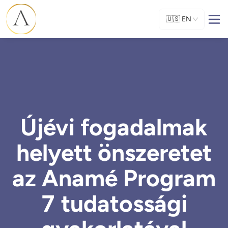
🇺🇸
EN
Újévi fogadalmak
helyett önszeretet
az Anamé Program
7 tudatossági