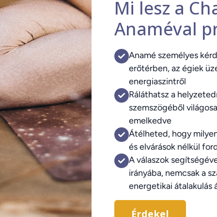
Mi lesz a Ch
Anaméval p
Anamé személyes kérdé
erőtérben, az égiek ü
energiaszintről
Ráláthatsz a helyzetedr
szemszögéből világosa
emelkedve
Átélheted, hogy milyen
és elvárások nélkül fo
A válaszok segítségéve
irányába, nemcsak a s
energetikai átalakulás ál
Érdekel