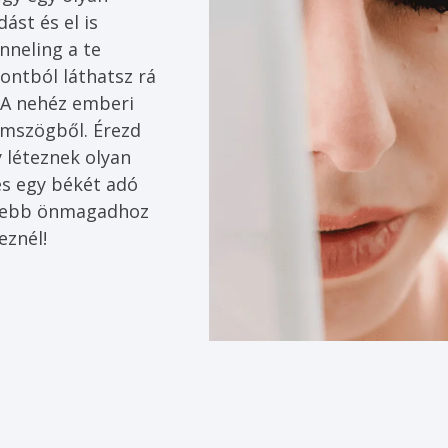
st és el is 
nneling a te 
ntból láthatsz rá 
 A nehéz emberi 
zemszögből. Érezd 
 léteznek olyan 
és egy békét adó 
elebb önmagadhoz 
eznél!