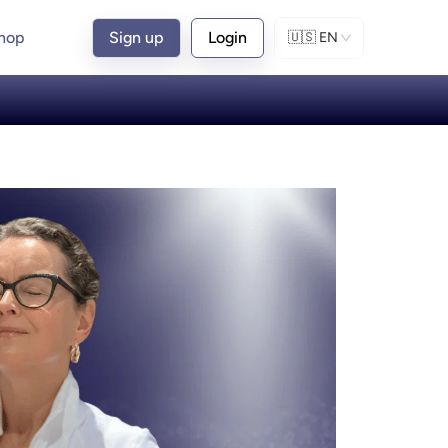
hop
Sign up
Login
🇺🇸
EN