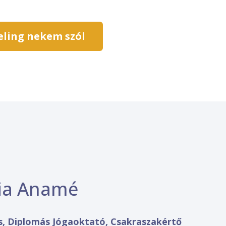
ling nekem szól
ria Anamé
s, Diplomás Jógaoktató, Csakraszakértő