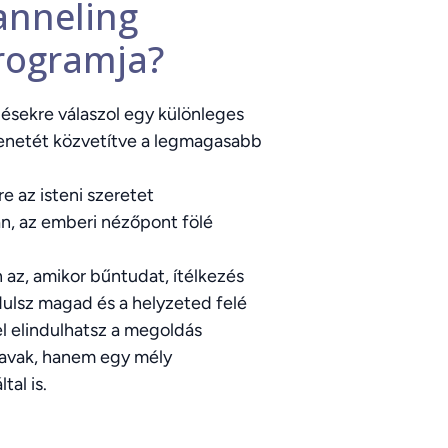
anneling
rogramja?
sekre válaszol egy különleges
zenetét közvetítve a legmagasabb
e az isteni szeretet
n, az emberi nézőpont fölé
 az, amikor bűntudat, ítélkezés
rdulsz magad és a helyzeted felé
l elindulhatsz a megoldás
zavak, hanem egy mély
tal is.