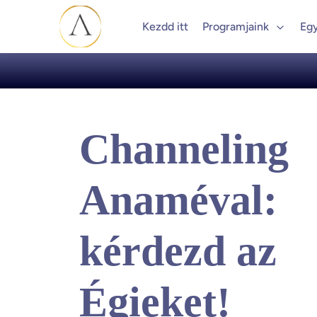
Kezdd itt
Programjaink
Eg
Channeling
Anaméval:
kérdezd az
Égieket!