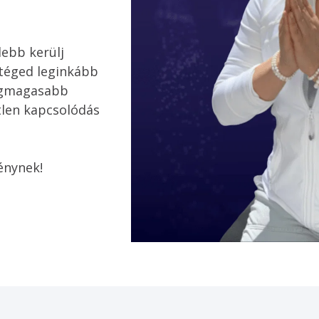
ebb kerülj 
 téged leginkább 
legmagasabb 
tlen kapcsolódás 
énynek! 