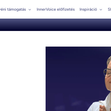
yéni támogatás
InnerVoice előfizetés
Inspiráció
S