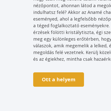
nézőpontot, ahonnan látod a megoldá
indulhatsz felé? Akkor az Anamé cha
eseményed, ahol a legfelsőbb nézőpo
a téged foglalkoztató eseményekre.
érzések fölötti kristálytiszta, égi s
meg egy különleges erőtérben, hogy
válaszok, amik megemelik a lelked, 
megoldás felé vezetnek. Kerülj köz
és az égiekhez, mintha csak hazaérk
Ott a helyem