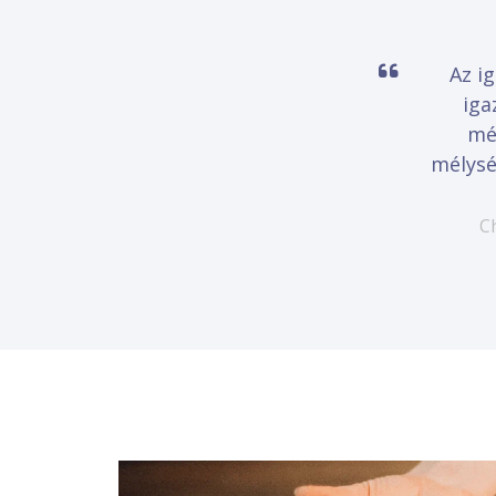
Az i
iga
mé
mélysé
C