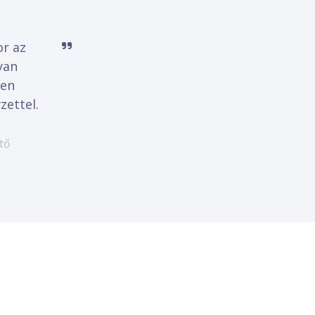
r az 
yan 
en 
ettel. 
tő