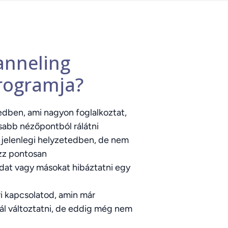
anneling
rogramja?
edben, ami nagyon foglalkoztat,
sabb nézőpontból rálátni
 jelenlegi helyzetedben, de nem
zz pontosan
at vagy másokat hibáztatni egy
i kapcsolatod, amin már
l változtatni, de eddig még nem