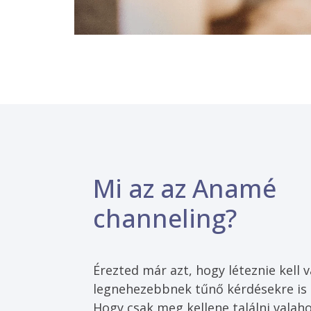
Mi az az Anamé
channeling?
Érezted már azt, hogy léteznie kell 
legnehezebbnek tűnő kérdésekre is 
Hogy csak meg kellene találni valaho