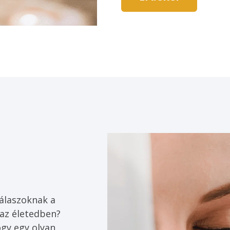
válaszoknak a 
az életedben? 
gy egy olyan 