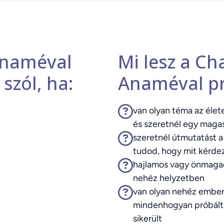
Anaméval
Mi lesz a Ch
szól, ha:
Anaméval p
van olyan téma az élet
és szeretnél egy maga
szeretnél útmutatást a
tudod, hogy mit kérde
hajlamos vagy önmagad
nehéz helyzetben
van olyan nehéz ember
mindenhogyan próbáltá
sikerült