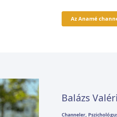
Az Anamé channe
Balázs Valé
Channeler, Pszichológu