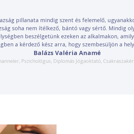
gazság pillanata mindig szent és felemelő, ugyanakko
zság soha nem ítélkező, bántó vagy sértő. Mindig ol
lységben beszélgetünk ezeken az alkalmakon, amily
gben a kérdező kész arra, hogy szembesüljön a helyz
Balázs Valéria Anamé
hanneler, Pszichológus, Diplomás Jógaoktató, Csakraszakér