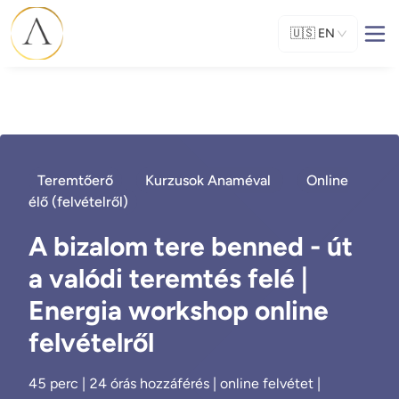
🇺🇸
EN
Teremtőerő
Kurzusok Anaméval
Online
élő (felvételről)
A bizalom tere benned - út
a valódi teremtés felé |
Energia workshop online
felvételről
45 perc | 24 órás hozzáférés | online felvétet |