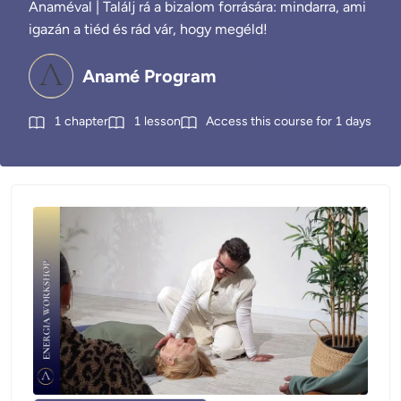
Anaméval | Találj rá a bizalom forrására: mindarra, ami
igazán a tiéd és rád vár, hogy megéld!
Anamé Program
1
chapter
1
lesson
Access this course for
1
days