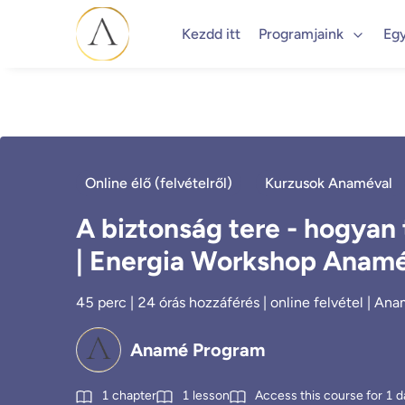
Kezdd itt
Programjaink
Eg
Online élő (felvételről)
Kurzusok Anaméval
A biztonság tere - hogya
| Energia Workshop Anamév
45 perc | 24 órás hozzáférés | online felvétel | A
Anamé Program
1
chapter
1
lesson
Access this course for
1
d