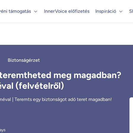
yéni támogatás
InnerVoice előfizetés
Inspiráció
S
Biztonságérzet
n teremtheted meg magadban?
al (felvételről)
naméval | Teremts egy biztonságot adó teret magadban!
ays