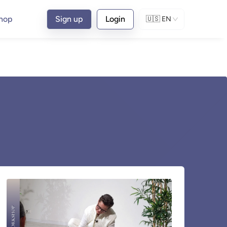
hop
Sign up
Login
🇺🇸
EN