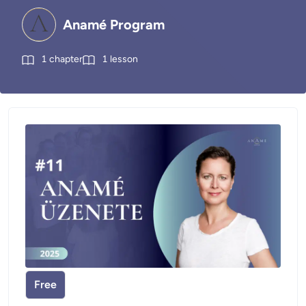
Anamé Program
1
chapter
1
lesson
Free