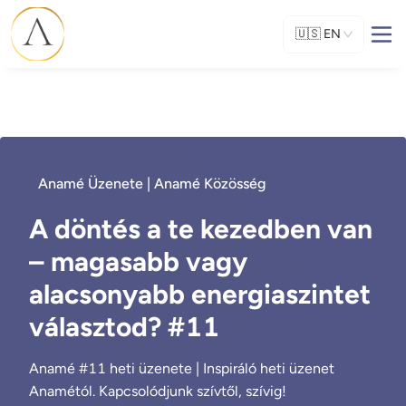
🇺🇸
EN
Anamé Üzenete | Anamé Közösség
A döntés a te kezedben van
– magasabb vagy
alacsonyabb energiaszintet
választod? #11
Anamé #11 heti üzenete | Inspiráló heti üzenet
Anamétól. Kapcsolódjunk szívtől, szívig!