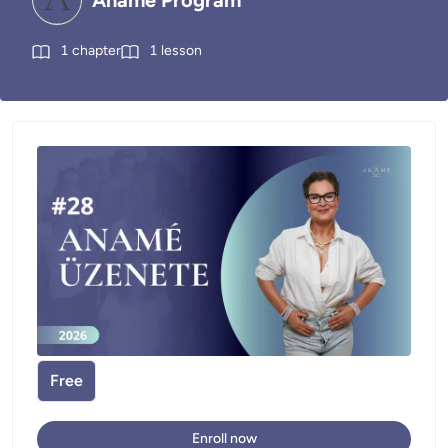
Anamé Program
1
chapter
1
lesson
Free
Enroll now