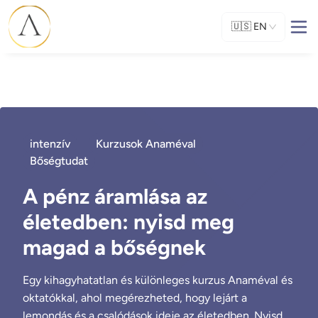
🇺🇸
EN
intenzív
Kurzusok Anaméval
Bőségtudat
A pénz áramlása az
életedben: nyisd meg
magad a bőségnek
Egy kihagyhatatlan és különleges kurzus Anaméval és
oktatókkal, ahol megérezheted, hogy lejárt a
lemondás és a csalódások ideje az életedben. Nyisd