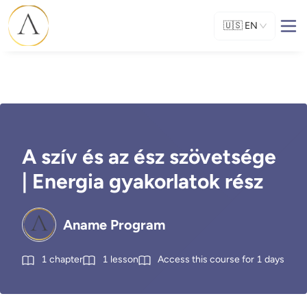
🇺🇸
EN
A szív és az ész szövetsége
| Energia gyakorlatok rész
Aname Program
1
chapter
1
lesson
Access this course for
1
days