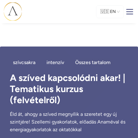
🇺🇸
EN
szívcsakra
intenzív
Összes tartalom
A szíved kapcsolódni akar! |
Tematikus kurzus
(felvételről)
Éld át, ahogy a szíved megnyílik a szeretet egy új
szintjére! Szellemi gyakorlatok, előadás Anaméval és
energiagyakorlatok az oktatókkal