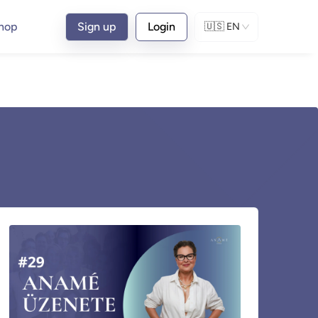
hop
Sign up
Login
🇺🇸
EN