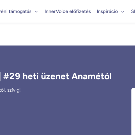
yéni támogatás
InnerVoice előfizetés
Inspiráció
S
| #29 heti üzenet Anamétól
l, szívig!