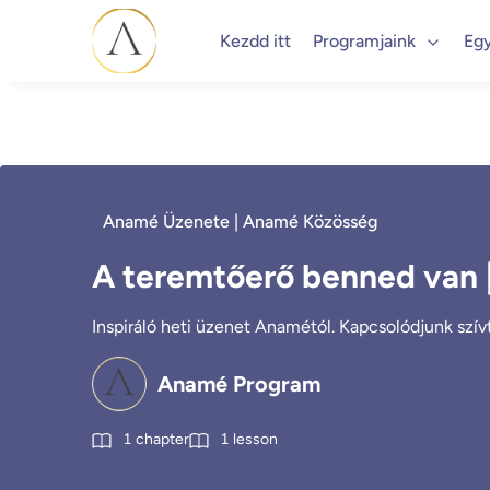
Kezdd itt
Programjaink
Eg
Anamé Üzenete | Anamé Közösség
A teremtőerő benned van 
Inspiráló heti üzenet Anamétól. Kapcsolódjunk szívtő
Anamé Program
1
chapter
1
lesson