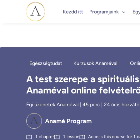
Kezdd itt
Programjaink
Eg
Egészségtudat
Kurzusok Anaméval
Onli
A test szerepe a spirituáli
Anaméval online felvételrő
Égi üzenetek Anaméval | 45 perc | 24 órás hozzáféré
Anamé Program
1
chapter
1
lesson
Access this course for
1
d