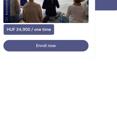
HUF 24,900 / one time
Enroll now