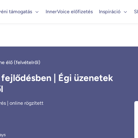
yéni támogatás
InnerVoice előfizetés
Inspiráció
S
ne élő (felvételről)
s fejlődésben | Égi üzenetek
l
s | online rögzített
ays