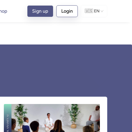
hop
Sign up
Login
🇺🇸
EN