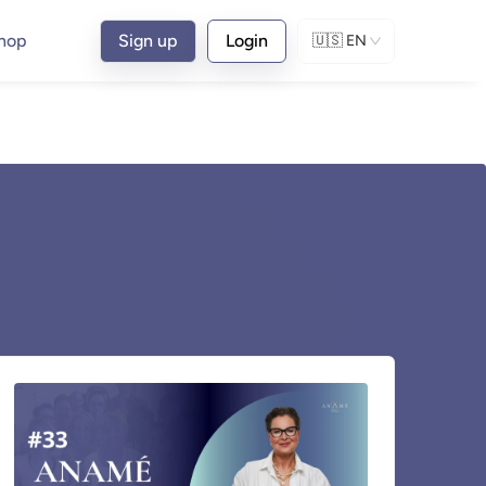
hop
Sign up
Login
🇺🇸
EN