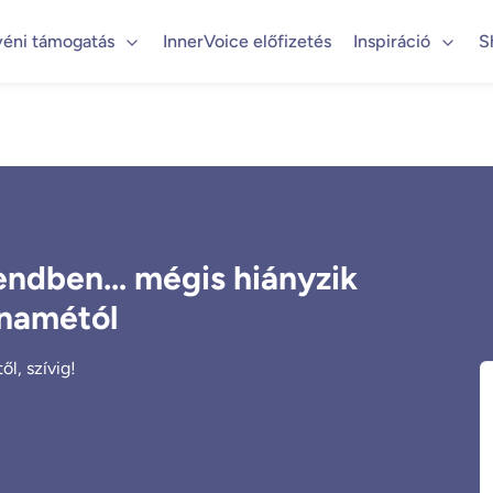
yéni támogatás
InnerVoice előfizetés
Inspiráció
S
rendben… mégis hiányzik
Anamétól
l, szívig!