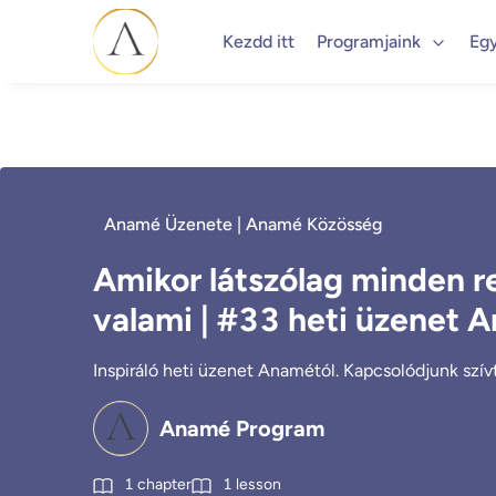
Kezdd itt
Programjaink
Eg
Anamé Üzenete | Anamé Közösség
Amikor látszólag minden 
valami | #33 heti üzenet 
Inspiráló heti üzenet Anamétól. Kapcsolódjunk szívtő
Anamé Program
1
chapter
1
lesson