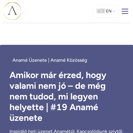
🇺🇸
EN
Anamé Üzenete | Anamé Közösség
Amikor már érzed, hogy
valami nem jó – de még
nem tudod, mi legyen
helyette | #19 Anamé
üzenete
Inspiráló heti üzenet Anamétól. Kapcsolódjunk szívtől,