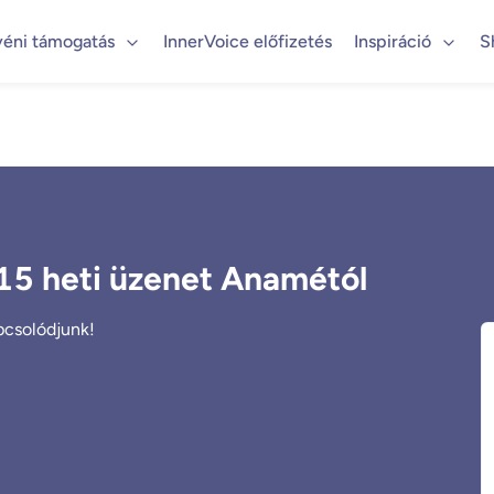
yéni támogatás
InnerVoice előfizetés
Inspiráció
S
#15 heti üzenet Anamétól
apcsolódjunk!