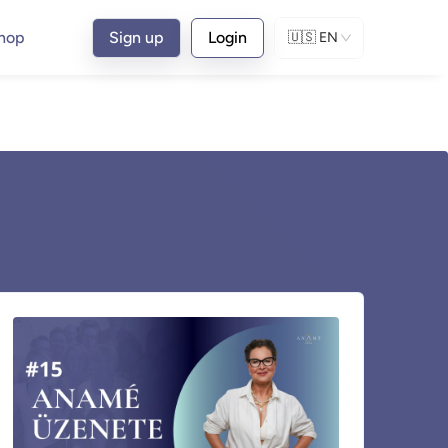
hop
Sign up
Login
🇺🇸
EN