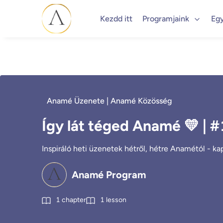
Kezdd itt
Programjaink
Eg
Anamé Üzenete | Anamé Közösség
Így lát téged Anamé 💛 | 
Inspiráló heti üzenetek hétről, hétre Anamétól - k
Anamé Program
1
chapter
1
lesson