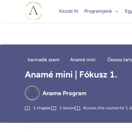
Kezdd itt
Programjaink
Eg
harmadik szem
Anamé mini
Összes tar
Anamé mini | Fókusz 1.
Aname Program
1
chapter
1
lesson
Access this course for
1
d