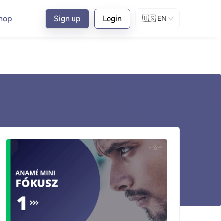
hop
Sign up
Login
🇺🇸
EN