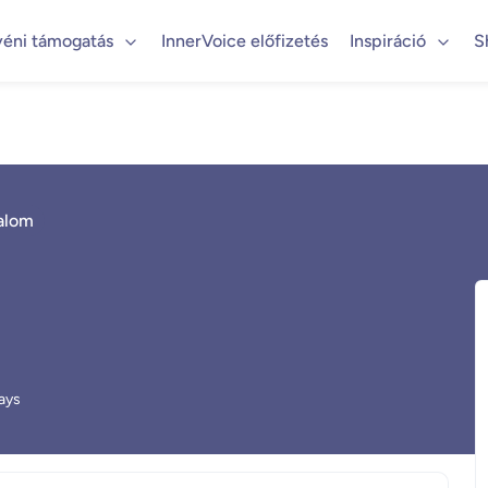
yéni támogatás
InnerVoice előfizetés
Inspiráció
S
talom
ays