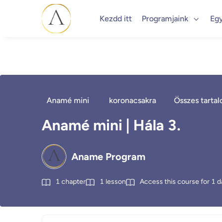
Kezdd itt
Programjaink
Eg
Anamé mini
koronacsakra
Összes tarta
Anamé mini | Hála 3.
Aname Program
1
chapter
1
lesson
Access this course for
1
d