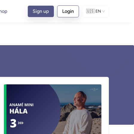
hop
Sign up
Login
🇺🇸
EN