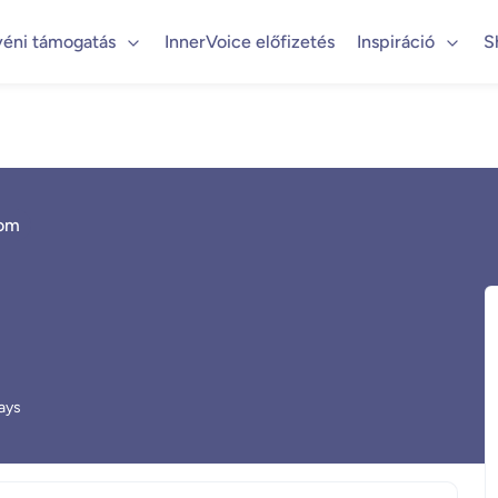
yéni támogatás
InnerVoice előfizetés
Inspiráció
S
lom
ays