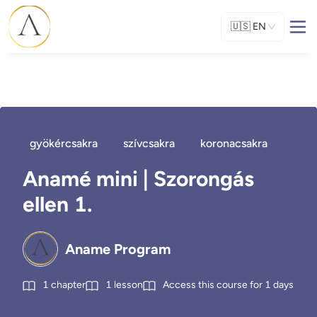
🇺🇸
EN
gyökércsakra
szívcsakra
koronacsakra
Anamé mini | Szorongás
ellen 1.
Aname Program
1
chapter
1
lesson
Access this course for
1
days