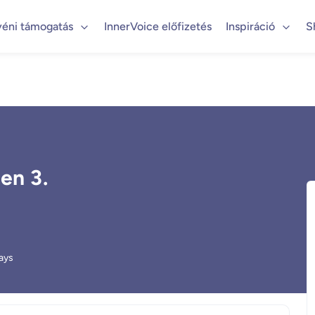
yéni támogatás
InnerVoice előfizetés
Inspiráció
S
en 3.
ays