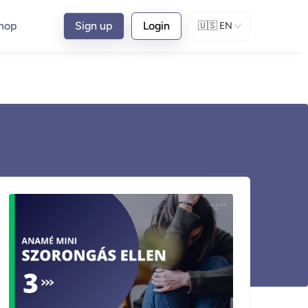
hop
Sign up
Login
🇺🇸
EN