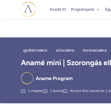
Kezdd itt
Programjaink
Eg
gyökércsakra
szívcsakra
koronacsakra
Anamé mini | Szorongás ell
Aname Program
1
chapter
1
lesson
Access this course for
1
d