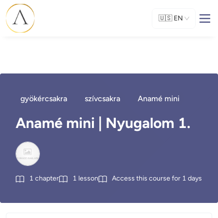
🇺🇸
EN
gyökércsakra
szívcsakra
Anamé mini
Anamé mini | Nyugalom 1.
1
chapter
1
lesson
Access this course for
1
days