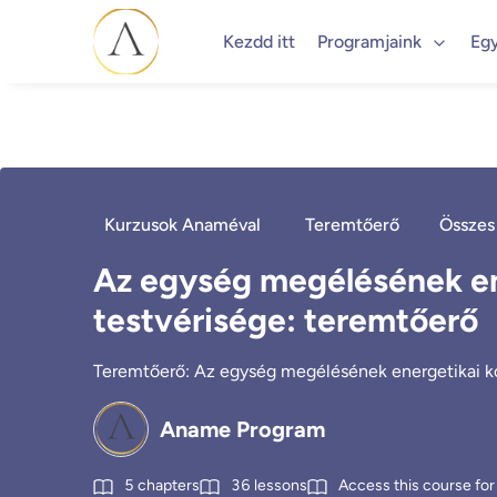
Kezdd itt
Programjaink
Eg
Kurzusok Anaméval
Teremtőerő
Összes
Az egység megélésének ene
testvérisége: teremtőerő
Teremtőerő: Az egység megélésének energetikai k
Aname Program
5
chapters
36
lessons
Access this course for