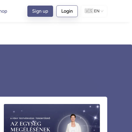
hop
Sign up
Login
🇺🇸
EN