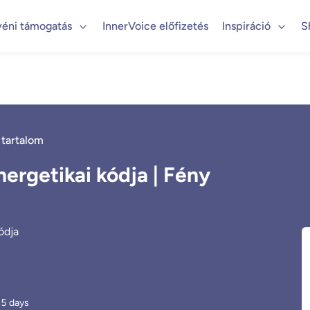
yéni támogatás
InnerVoice előfizetés
Inspiráció
S
 tartalom
rgetikai kódja | Fény
ódja
5
days