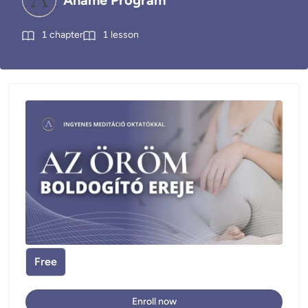
Anamé Program
1
chapter
1
lesson
Free
Enroll now