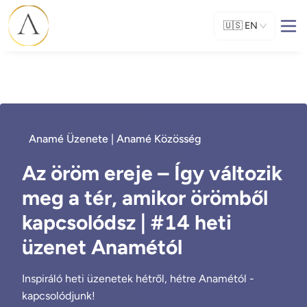
🇺🇸
EN
Anamé Üzenete | Anamé Közösség
Az öröm ereje – Így változik
meg a tér, amikor örömből
kapcsolódsz | #14 heti
üzenet Anamétól
Inspiráló heti üzenetek hétről, hétre Anamétól -
kapcsolódjunk!