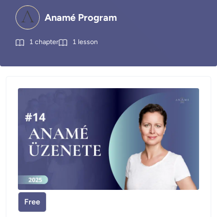
Anamé Program
1
chapter
1
lesson
Free