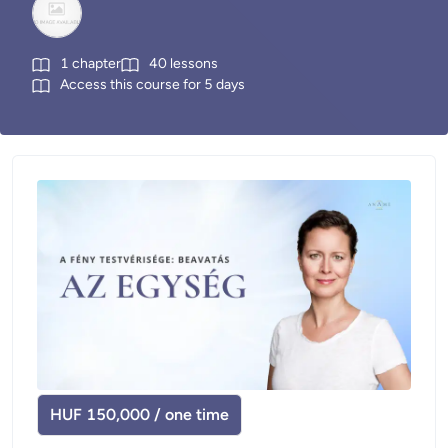
1
chapter
40
lessons
Access this course for
5
days
HUF 150,000 / one time