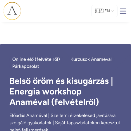
🇺🇸
EN
Online élő (felvételről)
Kurzusok Anaméval
Párkapcsolat
Belső öröm és kisugárzás |
Energia workshop
Anaméval (felvételről)
Előadás Anaméval | Szellemi érzékelésed javítására
szolgáló gyakorlatok | Saját tapasztalatokon keresztül
belső felismerések