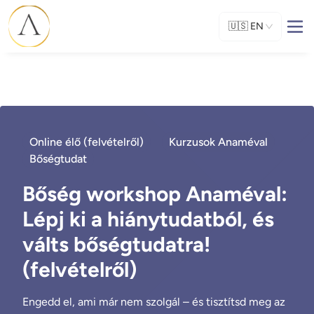
🇺🇸
EN
Online élő (felvételről)
Kurzusok Anaméval
Bőségtudat
Bőség workshop Anaméval:
Lépj ki a hiánytudatból, és
válts bőségtudatra!
(felvételről)
Engedd el, ami már nem szolgál – és tisztítsd meg az