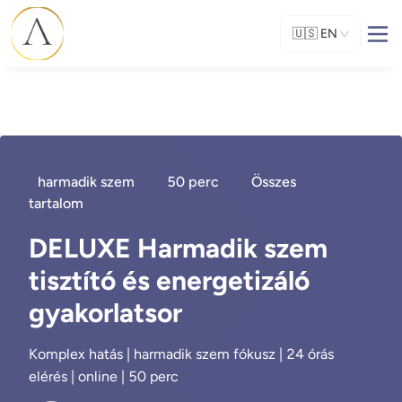
🇺🇸
EN
harmadik szem
50 perc
Összes
tartalom
DELUXE Harmadik szem
tisztító és energetizáló
gyakorlatsor
Komplex hatás | harmadik szem fókusz | 24 órás
elérés | online | 50 perc