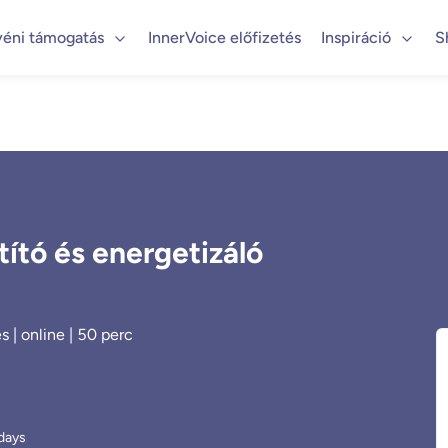
yéni támogatás
InnerVoice előfizetés
Inspiráció
S
ító és energetizáló
 | online | 50 perc
days