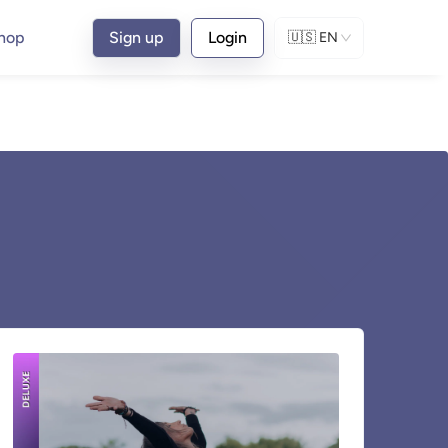
hop
Sign up
Login
🇺🇸
EN