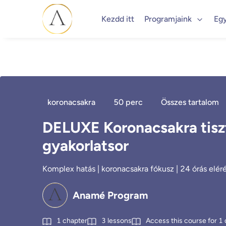
Kezdd itt
Programjaink
Eg
koronacsakra
50 perc
Összes tartalom
DELUXE Koronacsakra tiszt
gyakorlatsor
Komplex hatás | koronacsakra fókusz | 24 órás elérés
Anamé Program
1
chapter
3
lessons
Access this course for
1